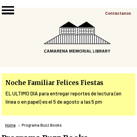
Skip to main content
Top
Contáctanos
Right
Links
Menu
Noche Familiar Felices Fiestas
EL ULTIMO DIA para entregar reportes de lectura (en
linea o en papel) es el 5 de agosto a las 5 pm
Breadcrumb
Home
Current:
Programa Buzz Books