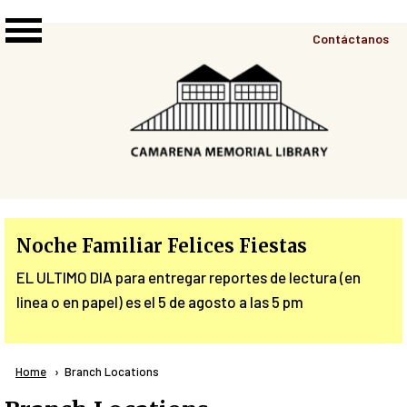
Skip to main content
Top
Contáctanos
Right
Links
Menu
Noche Familiar Felices Fiestas
EL ULTIMO DIA para entregar reportes de lectura (en
linea o en papel) es el 5 de agosto a las 5 pm
Breadcrumb
Home
Current:
Branch Locations