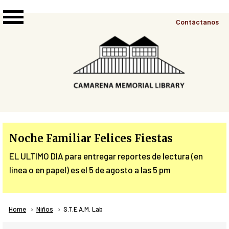
Skip to main content
Top
Contáctanos
Right
Links
Menu
Noche Familiar Felices Fiestas
EL ULTIMO DIA para entregar reportes de lectura (en
linea o en papel) es el 5 de agosto a las 5 pm
Breadcrumb
Home
Niños
Current:
S.T.E.A.M. Lab