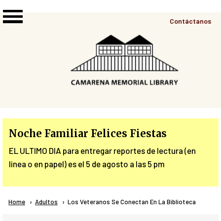
Skip to main content
Top
Contáctanos
Right
Links
Menu
Noche Familiar Felices Fiestas
EL ULTIMO DIA para entregar reportes de lectura (en
linea o en papel) es el 5 de agosto a las 5 pm
Breadcrumb
Home
Adultos
Current:
Los Veteranos Se Conectan En La Biblioteca