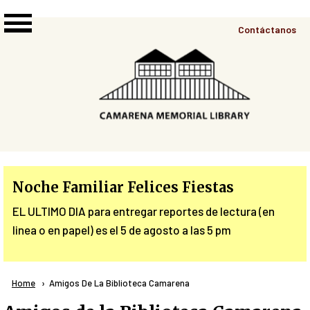
Skip to main content
Top
Contáctanos
Right
Links
Menu
Noche Familiar Felices Fiestas
EL ULTIMO DIA para entregar reportes de lectura (en
linea o en papel) es el 5 de agosto a las 5 pm
Breadcrumb
Home
Current:
Amigos De La Biblioteca Camarena