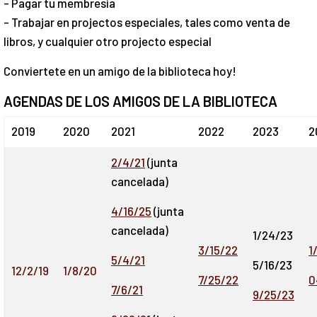
- Pagar tu membresia
- Trabajar en projectos especiales, tales como venta de
libros, y cualquier otro projecto especial
Conviertete en un amigo de la biblioteca hoy!
AGENDAS DE LOS AMIGOS DE LA BIBLIOTECA
2019
2020
2021
2022
2023
2
2/4/21
(junta
cancelada)
4/16/25
(junta
cancelada)
1/24/23
3/15/22
1
5/4/21
5/16/23
12/2/19
1/8/20
7/25/22
0
7/6/21
9/25/23