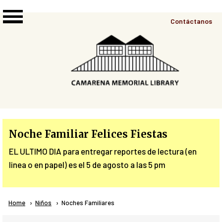
Skip to main content
Top
Contáctanos
Right
Links
Menu
Noche Familiar Felices Fiestas
EL ULTIMO DIA para entregar reportes de lectura (en
linea o en papel) es el 5 de agosto a las 5 pm
Breadcrumb
Home
Niños
Current:
Noches Familiares