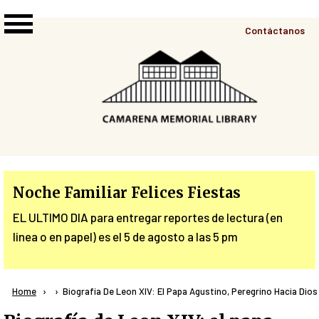
Skip to main content
Top
Contáctanos
Right
Links
Menu
Noche Familiar Felices Fiestas
EL ULTIMO DIA para entregar reportes de lectura (en
linea o en papel) es el 5 de agosto a las 5 pm
Breadcrumb
Home
Current:
Biografía De Leon XIV: El Papa Agustino, Peregrino Hacia Dios