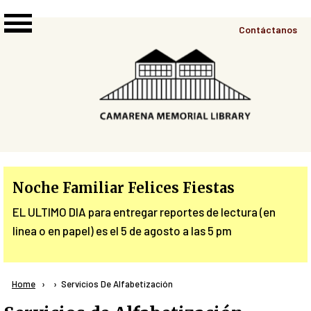
Skip to main content
Top
Contáctanos
Right
Links
Menu
Noche Familiar Felices Fiestas
EL ULTIMO DIA para entregar reportes de lectura (en
linea o en papel) es el 5 de agosto a las 5 pm
Breadcrumb
Home
Current:
Servicios De Alfabetización