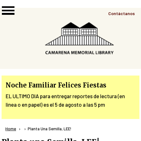
Skip to main content
Top
Contáctanos
Right
Links
Menu
Noche Familiar Felices Fiestas
EL ULTIMO DIA para entregar reportes de lectura (en
linea o en papel) es el 5 de agosto a las 5 pm
Breadcrumb
Home
Current:
Planta Una Semilla, LEE!