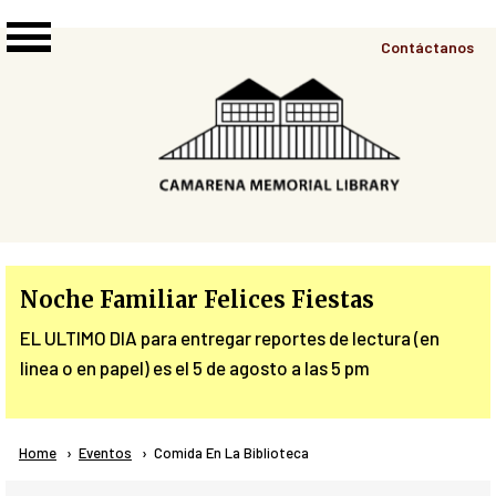
Skip to main content
Top
Contáctanos
Right
Links
Menu
Noche Familiar Felices Fiestas
EL ULTIMO DIA para entregar reportes de lectura (en
linea o en papel) es el 5 de agosto a las 5 pm
Breadcrumb
Home
Eventos
Current:
Comida En La Biblioteca