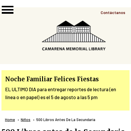
Skip to main content
Top
Contáctanos
Right
Links
Menu
Noche Familiar Felices Fiestas
EL ULTIMO DIA para entregar reportes de lectura (en
linea o en papel) es el 5 de agosto a las 5 pm
Breadcrumb
Home
Niños
Current:
500 Libros Antes De La Secundaria